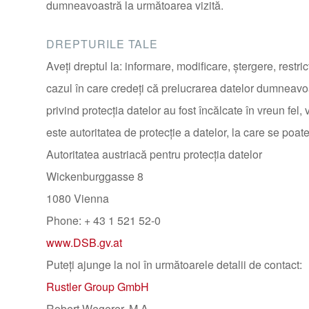
dumneavoastră la următoarea vizită.
DREPTURILE TALE
Aveţi dreptul la: informare, modificare, ștergere, restricţ
cazul în care credeţi că prelucrarea datelor dumneavoas
privind protecţia datelor au fost încălcate în vreun fel,
este autoritatea de protecţie a datelor, la care se poat
Autoritatea austriacă pentru protecția datelor
Wickenburggasse 8
1080 Vienna
Phone: + 43 1 521 52-0
www.DSB.gv.at
Puteţi ajunge la noi în următoarele detalii de contact:
Rustler Group GmbH
Robert Wegerer, M.A.