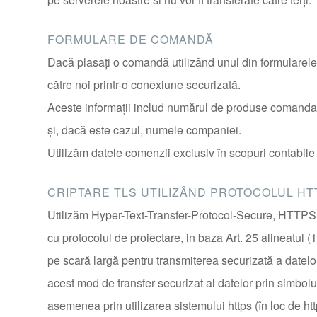
FORMULARE DE COMANDĂ
Dacă plasaţi o comandă utilizând unul din formularel
către noi printr-o conexiune securizată.
Aceste informaţii includ numărul de produse comandat
şi, dacă este cazul, numele companiei.
Utilizăm datele comenzii exclusiv în scopuri contabile
CRIPTARE TLS UTILIZÂND PROTOCOLUL HT
Utilizăm Hyper-Text-Transfer-Protocol-Secure, HTTPS, p
cu protocolul de proiectare, in baza Art. 25 alineatul (
pe scară largă pentru transmiterea securizată a datelor
acest mod de transfer securizat al datelor prin simbolul
asemenea prin utilizarea sistemului https (în loc de ht