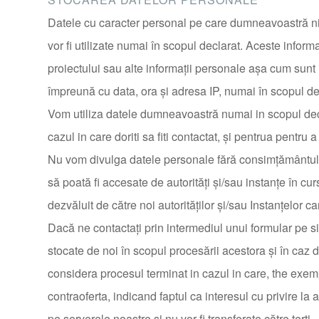
Datele cu caracter personal pe care dumneavoastră ni l
vor fi utilizate numai în scopul declarat. Aceste infor
proiectului sau alte informaţii personale așa cum sunt re
împreună cu data, ora şi adresa IP, numai în scopul decla
Vom utiliza datele dumneavoastră numai in scopul de
cazul in care doriti sa fiti contactat, şi pentrua pentru a
Nu vom divulga datele personale fără consimţământul
să poată fi accesate de autorităţi şi/sau instanţe în cur
dezvăluit de către noi autorităţilor şi/sau Instanţelor car
Dacă ne contactaţi prin intermediul unui formular pe sit
stocate de noi în scopul procesării acestora şi în ca
considera procesul terminat in cazul in care, the exempl
contraoferta, indicand faptul ca interesul cu privire l
pe serverele noastre si nu vor fi transferate către terţi.