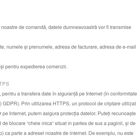
e noastre de comandă, datele dumneavoastră vor fi transmise
e, numele şi prenumele, adresa de facturare, adresa de e-mail
 şi pentru expedierea comenzii.
TPS
entru a transfera date în siguranță pe Internet (în conformitate
1) GDPR). Prin utilizarea HTTPS, un protocol de criptare utilizat
 pe Internet, putem asigura protecţia datelor. Puteți recunoaște
 de blocare “cheie mica” situat in partea de sus a paginii, și de
tp) ca parte a adresei noastre de internet. De exemplu, nu este