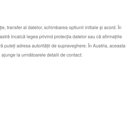
ie, transfer al datelor, schimbarea optiunii initiale şi acord. În
tră încalcă legea privind protecţia datelor sau că afirmaţiile
 vă puteţi adresa autorităţii de supraveghere. În Austria, aceasta
e ajunge la următoarele detalii de contact: