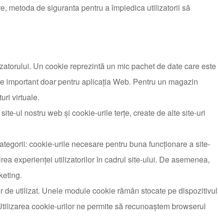
are, metoda de siguranta pentru a împiedica utilizatorii să
lizatorului. Un cookie reprezintă un mic pachet de date care este
ne important doar pentru aplicaţia Web. Pentru un magazin
ri virtuale.
site-ul nostru web și cookie-urile terțe, create de alte site-uri
tegorii: cookie-urile necesare pentru buna funcționare a site-
rea experienței utilizatorilor în cadrul site-ului. De asemenea,
keting.
or de utilizat. Unele module cookie rămân stocate pe dispozitivul
tilizarea cookie-urilor ne permite să recunoaştem browserul