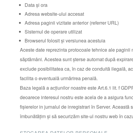
Data și ora
Adresa website-ului accesat
Adresa paginii vizitate anterior (referrer URL)
Sistemul de operare utilizat
Browserul folosit și versiunea acestuia
Aceste date reprezinta protocoale tehnice ale paginii
săptămâni. Acestea sunt şterse automat după expirarea 
exclude posibilitatea ca, în caz de conduită ilegală, ace
facilita o eventuală urmărirea penală.
Baza legală a acțiunilor noastre este Art.6.1 lit. f GD
deoarece interesul nostru este acela de a asigura funcți
fișierelor in jurnalul de inregistrari în Server. Această 
îmbunătățim și să securizăm site-ul nostru web în cazu
STOCAREA DATELOR PERSONALE