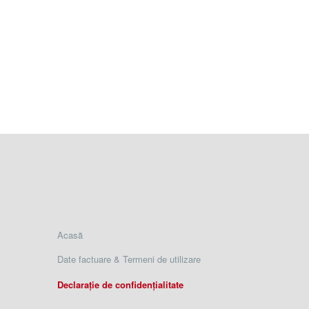
Acasă
Date factuare & Termeni de utilizare
Declarație de confidențialitate