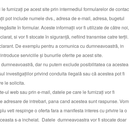
e furnizaţi pe acest site prin intermediul formularelor de contac
maţii pot include numele dvs., adresa de e-mail, adresa, bugetul
găsite în formular. Aceste informații vor fi utilizate de către noi,
rat, si vor fi stocate în siguranţă, nefiind transmise catre terții.
clarant. De exemplu pentru a comunica cu dumneavoastră, in
 introduce serviciile şi bunurile oferite pe acest site.
 dumneavoastră, dar nu putem exclude posibilitatea ca acestea
sul investigaţiilor privind conduita ilegală sau că acestea pot fi
e le solicita.
e-ul web sau prin e-mail, datele pe care le furnizaţi vor fi
z de adresare de intrebari, pana cand acestea sunt raspunse. Vom
u veti respinge o oferta fara a manifesta interes cu privire la o
a aceasta s-a incheiat. Datele dumneavoastra vor fi stocate doar