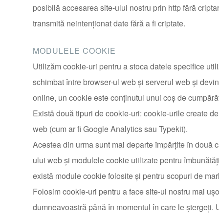
posibilă accesarea site-ului nostru prin http fără cript
transmită neintenționat date fără a fi criptate.
MODULELE COOKIE
Utilizăm cookie-uri pentru a stoca datele specifice uti
schimbat între browser-ul web şi serverul web şi devi
online, un cookie este conţinutul unui coş de cumpărătu
Există două tipuri de cookie-uri: cookie-urile create de 
web (cum ar fi Google Analytics sau Typekit).
Acestea din urma sunt mai departe împărțite în două ca
ului web și modulele cookie utilizate pentru îmbunătăți
există module cookie folosite și pentru scopuri de mar
Folosim cookie-uri pentru a face site-ul nostru mai uş
dumneavoastră până în momentul în care le ștergeți. U