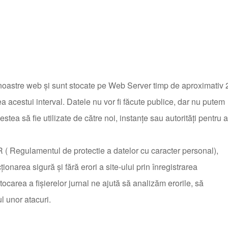
 noastre web şi sunt stocate pe Web Server timp de aproximativ 
acestui interval. Datele nu vor fi făcute publice, dar nu putem
stea să fie utilizate de către noi, instanţe sau autorităţi pentru a
PR ( Regulamentul de protectie a datelor cu caracter personal),
onarea sigură și fără erori a site-ului prin înregistrarea
stocarea a fișierelor jurnal ne ajută să analizăm erorile, să
l unor atacuri.